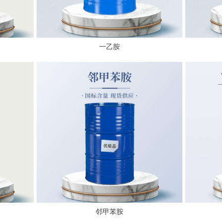
一乙胺
邻甲苯胺