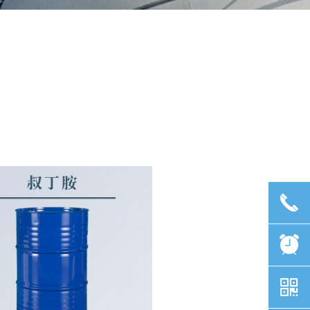
끅
뀥
낃