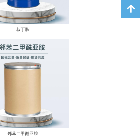
녕
叔丁胺
邻苯二甲酰亚胺