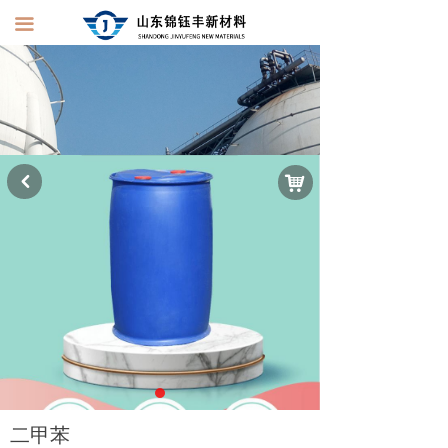
끀
낙
낒
二甲苯